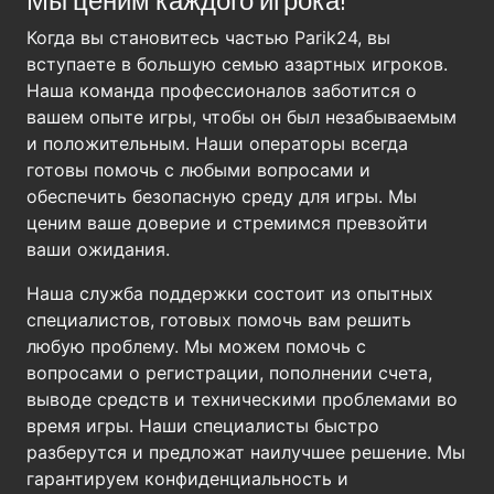
Мы ценим каждого игрока!
Когда вы становитесь частью Parik24, вы
вступаете в большую семью азартных игроков.
Наша команда профессионалов заботится о
вашем опыте игры, чтобы он был незабываемым
и положительным. Наши операторы всегда
готовы помочь с любыми вопросами и
обеспечить безопасную среду для игры. Мы
ценим ваше доверие и стремимся превзойти
ваши ожидания.
Наша служба поддержки состоит из опытных
специалистов, готовых помочь вам решить
любую проблему. Мы можем помочь с
вопросами о регистрации, пополнении счета,
выводе средств и техническими проблемами во
время игры. Наши специалисты быстро
разберутся и предложат наилучшее решение. Мы
гарантируем конфиденциальность и