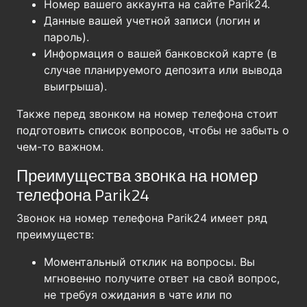
Номер вашего аккаунта на сайте Parik24.
Данные вашей учетной записи (логин и
пароль).
Информация о вашей банковской карте (в
случае планируемого депозита или вывода
выигрыша).
Также перед звонком на номер телефона стоит
подготовить список вопросов, чтобы не забыть о
чем-то важном.
Преимущества звонка на номер
телефона Parik24
Звонок на номер телефона Parik24 имеет ряд
преимуществ:
Моментальный отклик на вопросы. Вы
мгновенно получите ответ на свой вопрос,
не требуя ожидания в чате или по