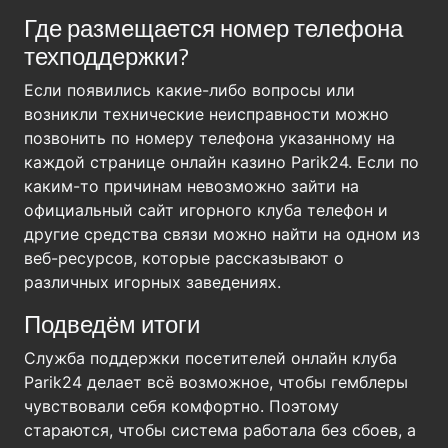
Где размещается номер телефона
техподдержки?
Если появились какие-либо вопросы или
возникли технические неисправности можно
позвонить по номеру телефона указанному на
каждой странице онлайн казино Parik24. Если по
каким-то причинам невозможно зайти на
официальный сайт игорного клуба телефон и
другие средства связи можно найти на одном из
веб-ресурсов, которые рассказывают о
различных игорных заведениях.
Подведём итоги
Служба поддержки посетителей онлайн клуба
Parik24 делает всё возможное, чтобы гемблеры
чувствовали себя комфортно. Поэтому
стараются, чтобы система работала без сбоев, а