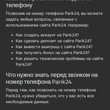
телефону
Позвонив на номер телефона Parik24, вы можете
задать любые вопросы, связанные с
использованием сайта Parik24. Например:
Как создать аккаунт на Parik24?
Как сделать депозит на сайте Parik24?
Как вывести выигрыш с сайта Parik24?
Как получить бонус на сайте Parik24?
Как решить технические проблемы на сайте
Parik24?
Что нужно знать перед звонком на
номер телефона Parik24
Перед тем, как позвонить на номер телефона
Parik24, нужно убедиться, что у вас есть все
необходимые данные: