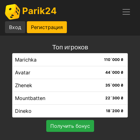
Parik24
Вход
Регистрация
Топ игроков
Marichka
110`000 ₴
Avatar
44`000 ₴
Zhenek
35`000 ₴
Mountbatten
22`300 ₴
Dineko
18`200 ₴
Получить бонус