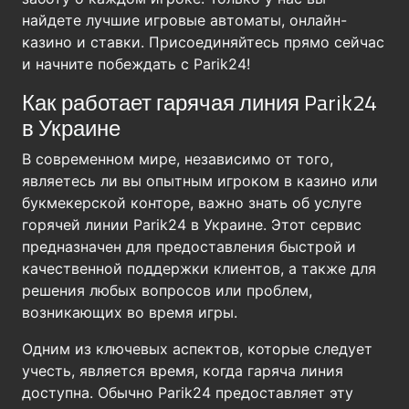
найдете лучшие игровые автоматы, онлайн-
казино и ставки. Присоединяйтесь прямо сейчас
и начните побеждать с Parik24!
Как работает гарячая линия Parik24
в Украине
В современном мире, независимо от того,
являетесь ли вы опытным игроком в казино или
букмекерской конторе, важно знать об услуге
горячей линии Parik24 в Украине. Этот сервис
предназначен для предоставления быстрой и
качественной поддержки клиентов, а также для
решения любых вопросов или проблем,
возникающих во время игры.
Одним из ключевых аспектов, которые следует
учесть, является время, когда гаряча линия
доступна. Обычно Parik24 предоставляет эту