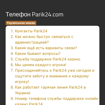
Телефон Parik24.com
Українською мовою
Контакты Parik24
Как можно быстро связаться с
администрацией?
Какие ещё есть варианты связи?
Какие бывают вопросы?
Служба поддержки Parik24 казино
Мы ценим каждого игрока!
Присоединяйтесь к Parik24 уже сегодня и
ощутите заботу и внимание к каждому
игроку!
Как работает гарячая линия Parik24 в
Украине
Номер телефона службы поддержки онлайн
казино Parik24