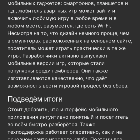
мобильных гаджетов: смартфонов, планшетов и
т.д., любитель азартных игр может зайти и
включить любимую игру в любое время и в
любом месте, разумеется, где есть Wi-Fi.
Несмотря на то, что дизайн немного проще, чем
в эмуляторах расположенных на основном сайте,
посетитель может играть практически в те же
игры. Разработчики активно выпускают
мобильные версии игр, которые стали
популярны среди гемблеров. Они также
изготавливаются качественно, что даёт
возможность вести игровой процесс без сбоев.
Подведём итоги
Стоит добавить, что интерфейс мобильного
приложения интуитивно понятный и посетитель
во всём быстро разберётся. Также
техподдержка работает оперативно, как и на
основном сайте игрового клуба. Поэтому все