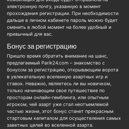
электронную почту, указанную в момент
прохождения регистрации. При необходимости
дальше в личном кабинете пароль можно будет
сменить в любой момент на более удобный и
привычный для вас.
Бонус за регистрацию
Пришло время обратить внимание на шанс,
предлагаемый Parik24.com – знакомство с
бонусом за регистрацию, открывающим ворота
в увлекательную вселенную азартных игр и
ставок. Неважно, являетесь ли вы новичком,
только начинающим свое путешествие по
просторам онлайн-гемблинга, или опытным
игроком, чей азарт уже стал неотъемлемой
частью жизни, этот бонус станет прекрасным
стартовым капиталом для осуществления самых
заветных целей во вселенной азарта.