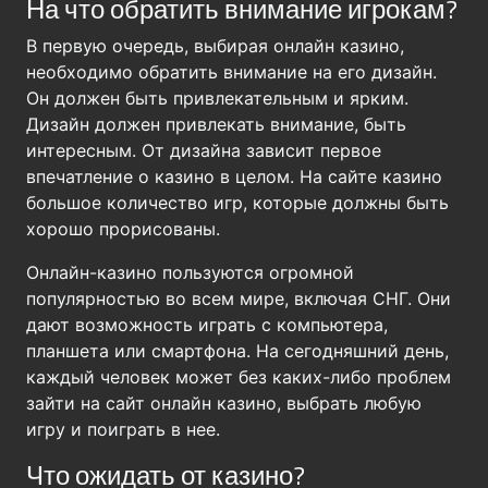
На что обратить внимание игрокам?
В первую очередь, выбирая онлайн казино,
необходимо обратить внимание на его дизайн.
Он должен быть привлекательным и ярким.
Дизайн должен привлекать внимание, быть
интересным. От дизайна зависит первое
впечатление о казино в целом. На сайте казино
большое количество игр, которые должны быть
хорошо прорисованы.
Онлайн-казино пользуются огромной
популярностью во всем мире, включая СНГ. Они
дают возможность играть с компьютера,
планшета или смартфона. На сегодняшний день,
каждый человек может без каких-либо проблем
зайти на сайт онлайн казино, выбрать любую
игру и поиграть в нее.
Что ожидать от казино?