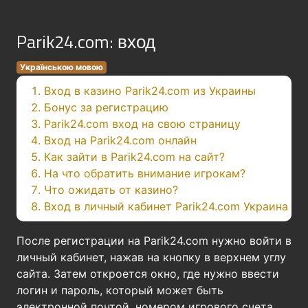
Parik24.com: вход
Українською мовою
Вход в казино Parik24.com из Украины
Бонус за регистрацию
Parik24.com вход на свою страницу
Вход на Parik24.com онлайн
Как зайти в Parik24.com на сайт?
На что обратить внимание игрокам?
Что ожидать от казино?
Вход в личный кабинет Parik24.com Украина
После регистрации на Parik24.com нужно войти в
личный кабинет, нажав на кнопку в верхнем углу
сайта. Затем откроется окно, где нужно ввести
логин и пароль, который может быть
электронной почтой, номером игрового счета