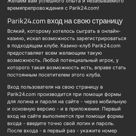
Желаем вам успешного опыта и незабываемого
времяпрепровождения с Parik24.com!
Parik24.com вход на свою страницу
Всякий, которому хотелось сыграть в онлайн-
казино, искал возможность зарегистрироваться
в подходящем клубе. Казино-клуб Parik24.com
предоставляет всем желающим такую
возможность. Любой потенциальный игрок, у
которого такая возможность есть, вправе стать
постоянным посетителем этого клуба.
Вход пользователя на свою страницу в
Parik24.com производится при помощи формы
для логина и пароля на сайте - через мобильную
и основную версию - и в приложении. Первый
вход на сайте выполняется при помощи формы
входа - введите точно свой логин и пароль.
После входа - в первый раз - укажите номер