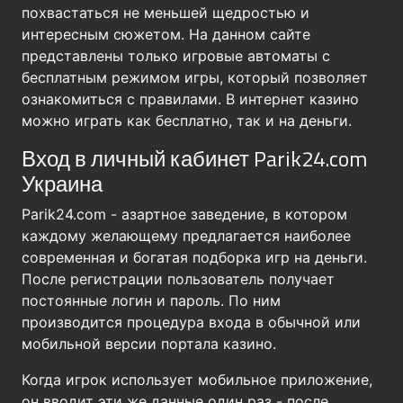
похвастаться не меньшей щедростью и
интересным сюжетом. На данном сайте
представлены только игровые автоматы с
бесплатным режимом игры, который позволяет
ознакомиться с правилами. В интернет казино
можно играть как бесплатно, так и на деньги.
Вход в личный кабинет Parik24.com
Украина
Parik24.com - азартное заведение, в котором
каждому желающему предлагается наиболее
современная и богатая подборка игр на деньги.
После регистрации пользователь получает
постоянные логин и пароль. По ним
производится процедура входа в обычной или
мобильной версии портала казино.
Когда игрок использует мобильное приложение,
он вводит эти же данные один раз - после