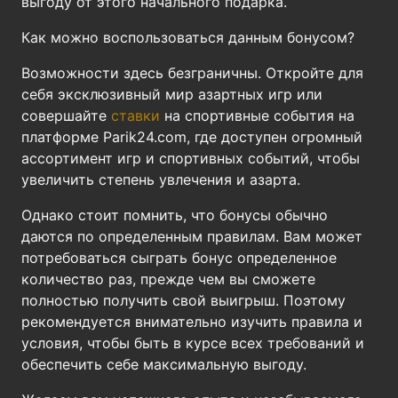
выгоду от этого начального подарка.
Как можно воспользоваться данным бонусом?
Возможности здесь безграничны. Откройте для
себя эксклюзивный мир азартных игр или
совершайте
ставки
на спортивные события на
платформе Parik24.com, где доступен огромный
ассортимент игр и спортивных событий, чтобы
увеличить степень увлечения и азарта.
Однако стоит помнить, что бонусы обычно
даются по определенным правилам. Вам может
потребоваться сыграть бонус определенное
количество раз, прежде чем вы сможете
полностью получить свой выигрыш. Поэтому
рекомендуется внимательно изучить правила и
условия, чтобы быть в курсе всех требований и
обеспечить себе максимальную выгоду.