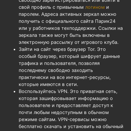
свободно зарегистрироваться или войти в
свой профиль с привычным
логином
и
паролем. Адреса активных зеркал можно
получить с официального сайта Парик24
или у работников техподдержки. Ссылки на
зеркала также могут быть включены в
электронную рассылку от игрового клуба.
Зайти на сайт через браузер Tor. Это
особый браузер, который шифрует данные
трафика и пользователя, позволяя
последнему свободно заходить
практически на все интернет-ресурсы,
которые имеются в сети.
Воспользуйтесь VPN. Это приватная сеть,
которая зашифровывает информацию о
пользователе и предоставляет доступ к
почти любым недоступным в обычном
режиме сайтам. VPN-сервисы можно
бесплатно скачать и установить на обычный