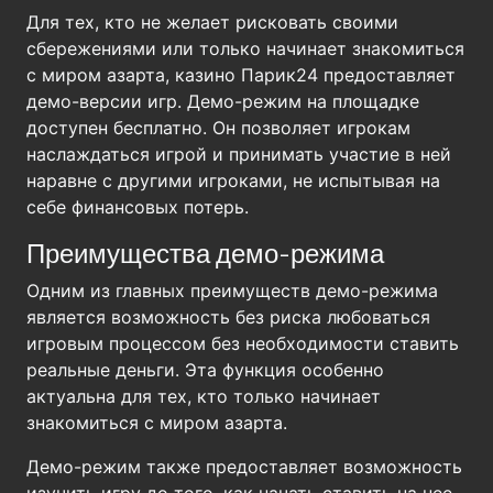
Для тех, кто не желает рисковать своими
сбережениями или только начинает знакомиться
с миром азарта, казино Парик24 предоставляет
демо-версии игр. Демо-режим на площадке
доступен бесплатно. Он позволяет игрокам
наслаждаться игрой и принимать участие в ней
наравне с другими игроками, не испытывая на
себе финансовых потерь.
Преимущества демо-режима
Одним из главных преимуществ демо-режима
является возможность без риска любоваться
игровым процессом без необходимости ставить
реальные деньги. Эта функция особенно
актуальна для тех, кто только начинает
знакомиться с миром азарта.
Демо-режим также предоставляет возможность