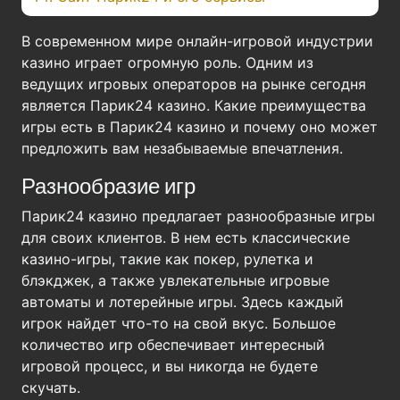
В современном мире онлайн-игровой индустрии
казино играет огромную роль. Одним из
ведущих игровых операторов на рынке сегодня
является Парик24 казино. Какие преимущества
игры есть в Парик24 казино и почему оно может
предложить вам незабываемые впечатления.
Разнообразие игр
Парик24 казино предлагает разнообразные игры
для своих клиентов. В нем есть классические
казино-игры, такие как покер, рулетка и
блэкджек, а также увлекательные игровые
автоматы и лотерейные игры. Здесь каждый
игрок найдет что-то на свой вкус. Большое
количество игр обеспечивает интересный
игровой процесс, и вы никогда не будете
скучать.