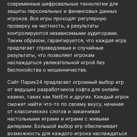
современные шифровальные технологии для
защиты персональных и финансовых данных
игроков. Все игры проходят регулярную
проверку на честность, а результаты
контролируются независимыми аудиторами.
Таким образом, гарантируется, что каждая игра
предлагает справедливые и случайные
результаты, что позволяет игрокам
наслаждаться увлекательной игрой без
беспокойства о мошенничестве.
Сайт Парик24 предлагает огромный выбор игр
от ведущих разработчиков софта для онлайн
казино, таких как NetEnt и других. Каждый игрок
сможет найти что-то по своему вкусу, начиная
от классических слотов и заканчивая
настольными играми и играми с живыми
дилерами. Большой выбор игр обеспечивает
возможность для каждого игрока наслаждаться