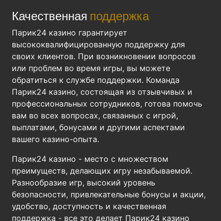
Качественная
поддержка
Парик24 казино гарантирует
высококвалифицированную поддержку для
своих клиентов. При возникновении вопросов
или проблем во время игры, вы можете
обратиться к службе поддержки. Команда
Парик24 казино, состоящая из отзывчивых и
профессиональных сотрудников, готова помочь
вам во всех вопросах, связанных с игрой,
выплатами, бонусами и другими аспектами
вашего казино-опыта.
Парик24 казино - место с множеством
преимуществ, делающих игру незабываемой.
Разнообразие игр, высокий уровень
безопасности, привлекательные бонусы и акции,
удобство, доступность и качественная
поддержка - все это делает Парик24 казино