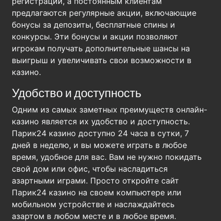
регистрации, а постоянным клиентам
предлагаются регулярные акции, включающие
бонусы за депозиты, бесплатные спины и
конкурсы. Эти бонусы и акции позволяют
игрокам получать дополнительные шансы на
выигрыш и увеличивать свои возможности в
казино.
Удобство и доступность
Одним из самых заметных преимуществ онлайн-
казино является их удобство и доступность.
Парик24 казино доступно 24 часа в сутки, 7
дней в неделю, и вы можете играть в любое
время, удобное для вас. Вам не нужно покидать
свой дом или офис, чтобы насладиться
азартными играми. Просто откройте сайт
Парик24 казино на своем компьютере или
мобильном устройстве и наслаждайтесь
азартом в любом месте и в любое время.