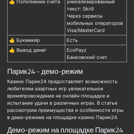
👍 Пополнение счета
уникализированный
текст: Skrill
Через сервисы
мобильных операторов
Visa/MasterCard
👍 Букмекер
Есть
👍 Вывод денег
EcoPayz
Банковский счет
Парик24 - демо-режим
Казино Парик24 предоставляет возможность
любителям азартных игр увлекательное
времяпровождение на онлайн-площадке и
испытание удачи в различных играх. В статье
рассмотрим преимущества и особенности игры
в демо-режиме на площадке казино Парик24.
Демо-режим на площадке Парик24