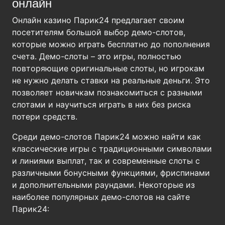
онлайн
Онлайн казино Парик24 предлагает своим
посетителям большой выбор демо-слотов,
которые можно играть бесплатно до пополнения
счета. Демо-слоты – это игры, полностью
повторяющие оригинальные слоты, но игрокам
не нужно делать ставки на реальные деньги. Это
позволяет новичкам познакомиться с разными
слотами и научиться играть в них без риска
потери средств.
Среди демо-слотов Парик24 можно найти как
классические игры с традиционными символами
и линиями выплат, так и современные слоты с
различными бонусными функциями, фриспинами
и дополнительными раундами. Некоторые из
наиболее популярных демо-слотов на сайте
Парик24: