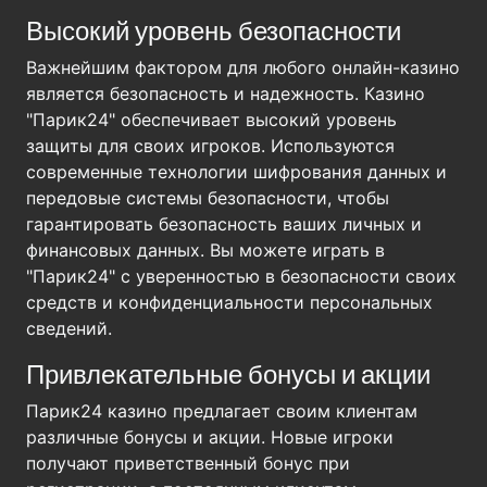
Высокий уровень безопасности
Важнейшим фактором для любого онлайн-казино
является безопасность и надежность. Казино
"Парик24" обеспечивает высокий уровень
защиты для своих игроков. Используются
современные технологии шифрования данных и
передовые системы безопасности, чтобы
гарантировать безопасность ваших личных и
финансовых данных. Вы можете играть в
"Парик24" с уверенностью в безопасности своих
средств и конфиденциальности персональных
сведений.
Привлекательные бонусы и акции
Парик24 казино предлагает своим клиентам
различные бонусы и акции. Новые игроки
получают приветственный бонус при